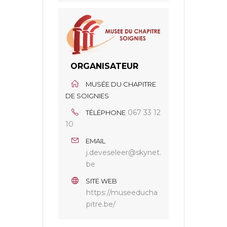
ORGANISATEUR
MUSÉE DU CHAPITRE
DE SOIGNIES
067 33 12
TÉLÉPHONE
10
EMAIL
j.deveseleer@skynet.
be
SITE WEB
https://museeducha
pitre.be/