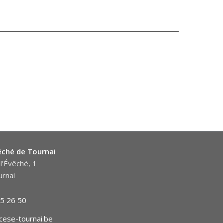
êché de Tournai
l’Évêché, 1
rnai
5 26 50
cese-tournai.be