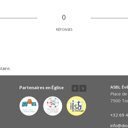
0
RÉPONSES
taire.
ASBL Év
Partenaires en Église
Précédent
Suivant
Place de 
7500 Tou
+32 69 4
info@dio