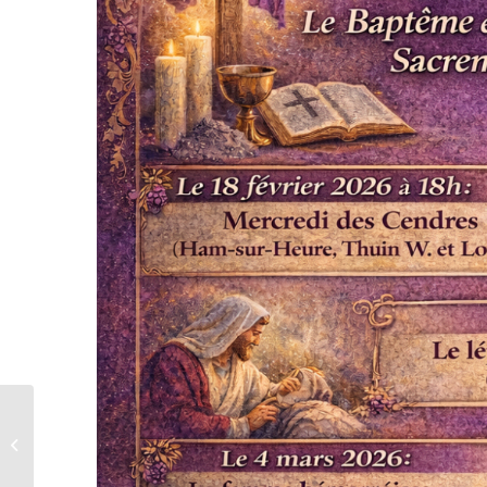
Beaumont : jeudis de
Carême