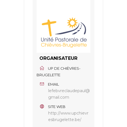
ORGANISATEUR
UP DE CHIÈVRES-
BRUGELETTE
EMAIL
lefebvreclaudepaul@
gmail.com
SITE WEB
http://www.upchievr
esbrugelette.be/