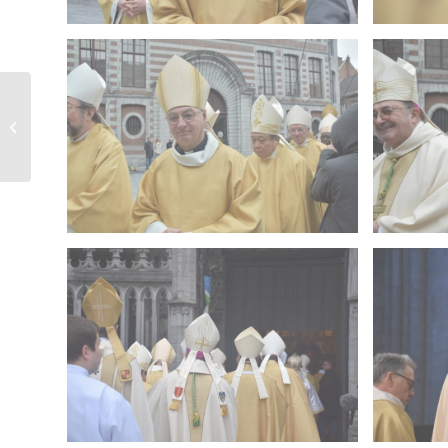
Ordination diaconale
en vue du presbytérat
d’Antoine Poivre –
Église...