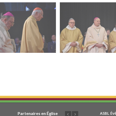
ASBL Év
Partenaires en Église
Précédent
Suivant