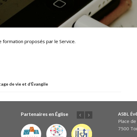
 formation proposés par le Service.
ge de vie et d’Évangile
ASBL Év
Partenaires en Église
Précédent
Suivant
Place de 
7500 Tou