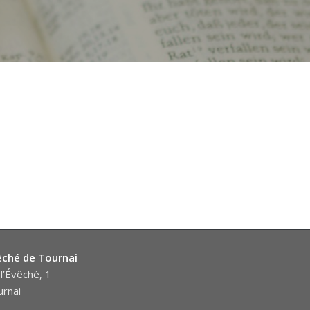
êché de Tournai
l’Évêché, 1
rnai