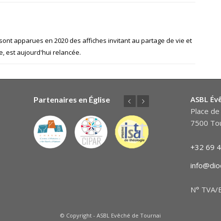
sont apparues en 2020 des affiches invitant au partage de vie et
ie, est aujourd'hui relancée.
ASBL Év
Partenaires en Église
Précédent
Suivant
Place de 
7500 Tou
+32 69 4
info@dio
N° TVA/B
© Copyright - ASBL Evêché de Tournai