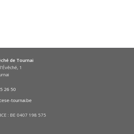
êché de Tournai
l’Évêché, 1
rnai
5 26 50
cese-tournai.be
CE : BE 0407 198 575