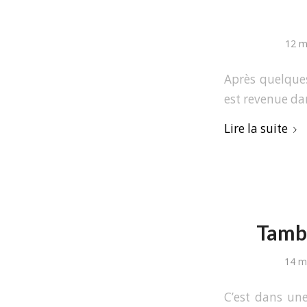
12 m
Après quelques
est revenue dan
Lire la suite
Tambo
14 m
C’est dans un