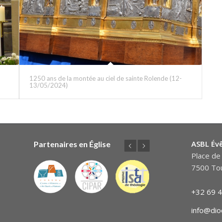
1250 ans de la montée au ciel de sainte Rolende (12-
13/05/2024)
ASBL Év
Partenaires en Église
Précédent
Suivant
Place de 
7500 Tou
+32 69 4
info@dio