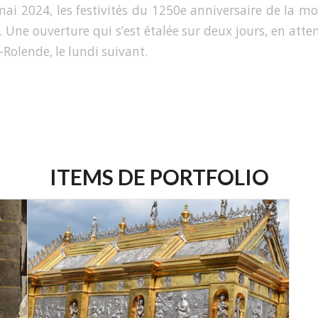
i 2024, les festivités du 1250e anniversaire de la mo
. Une ouverture qui s’est étalée sur deux jours, en atte
Rolende, le lundi suivant.
ITEMS DE PORTFOLIO