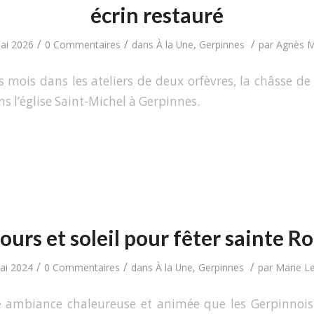
écrin restauré
/
/
/
ai 2026
0 Commentaires
dans
À la Une
,
Gerpinnes
par
Agnès M
 mois dans les ateliers de deux orfèvres, la châsse de
s l’église Saint-Michel à Gerpinnes.
urs et soleil pour fêter sainte R
/
/
/
ai 2024
0 Commentaires
dans
À la Une
,
Gerpinnes
par
Marie Le
e ambiance chaleureuse et animée que les Gerpinnois 