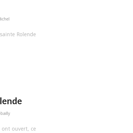
ichel
 sainte Rolende
olende
bailly
ont ouvert, ce