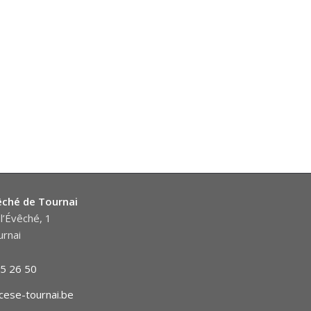
êché de Tournai
l’Évêché, 1
rnai
5 26 50
cese-tournai.be