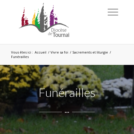
Vous êtes ici :
Accueil
/
Vivre sa foi
/
Sacrements et liturgie
/
Funérailles
Funérailles