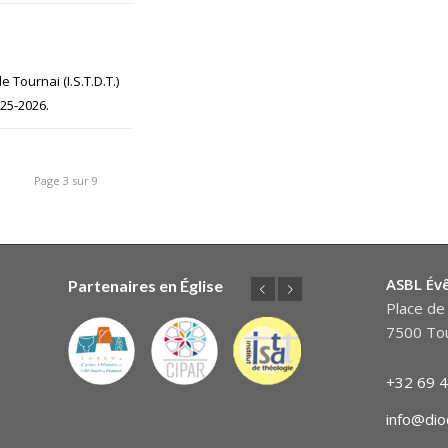
 Tournai (I.S.T.D.T.)
25-2026.
Page 3 sur 9
ASBL Év
Partenaires en Église
Précédent
Suivant
Place de 
7500 Tou
+32 69 4
info@dio