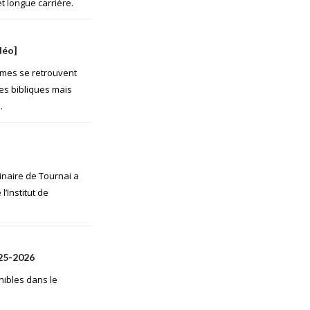
t longue carrière.
déo]
mes se retrouvent
es bibliques mais
.
inaire de Tournai a
’Institut de
025-2026
nibles dans le