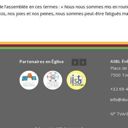
res de l’assemblée en ces termes : « Nous nous sommes mis en rou
cis, nos joies et nos peines, nous sommes peut-être fatigués mai
ASBL Év
Partenaires en Église
Précédent
Suivant
Place de 
7500 Tou
+32 69 4
info@dio
N° TVA/B