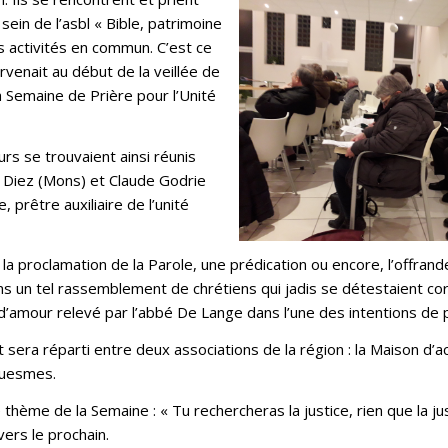
ein de l’asbl « Bible, patrimoine
s activités en commun. C’est ce
rvenait au début de la veillée de
 Semaine de Prière pour l’Unité
s se trouvaient ainsi réunis
e Diez (Mons) et Claude Godrie
 prêtre auxiliaire de l’unité
la proclamation de la Parole, une prédication ou encore, l’offrand
dans un tel rassemblement de chrétiens qui jadis se détestaient co
d’amour relevé par l’abbé De Lange dans l’une des intentions de p
era réparti entre deux associations de la région : la Maison d’ac
Cuesmes.
thème de la Semaine : « Tu rechercheras la justice, rien que la jus
vers le prochain.