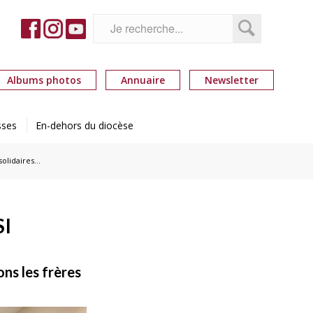
Albums photos
Annuaire
Newsletter
sses
En-dehors du diocèse
 solidaires…
SI
ons les frères