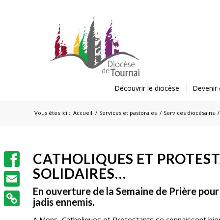
Découvrir le diocèse
Devenir 
Vous êtes ici :
Accueil
/
Services et pastorales
/
Services diocésains
/
CATHOLIQUES ET PROTESTA
SOLIDAIRES…
Facebook
En ouverture de la Semaine de Prière pour 
Email
jadis ennemis.
A Mons, Catholiques et Protestants se connaissent bien.