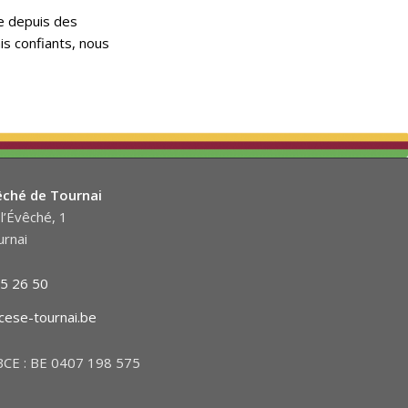
te depuis des
s confiants, nous
êché de Tournai
l’Évêché, 1
rnai
5 26 50
cese-tournai.be
CE : BE 0407 198 575