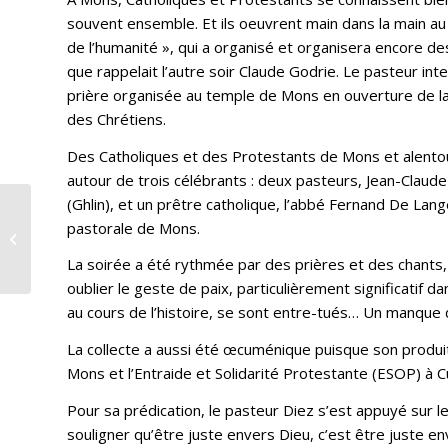
souvent ensemble. Et ils oeuvrent main dans la main au s
de l’humanité », qui a organisé et organisera encore de
que rappelait l’autre soir Claude Godrie. Le pasteur inte
prière organisée au temple de Mons en ouverture de la
des Chrétiens.
Des Catholiques et des Protestants de Mons et alentour
autour de trois célébrants : deux pasteurs, Jean-Claud
(Ghlin), et un prêtre catholique, l’abbé Fernand De Lange,
pastorale de Mons.
Tournai : la première «Divine
Liturgie» à la Salette
La soirée a été rythmée par des prières et des chants, 
oublier le geste de paix, particulièrement significatif 
au cours de l’histoire, se sont entre-tués… Un manque 
La collecte a aussi été œcuménique puisque son produit s
Mons et l’Entraide et Solidarité Protestante (ESOP) à 
Pour sa prédication, le pasteur Diez s’est appuyé sur le 
souligner qu’être juste envers Dieu, c’est être juste en