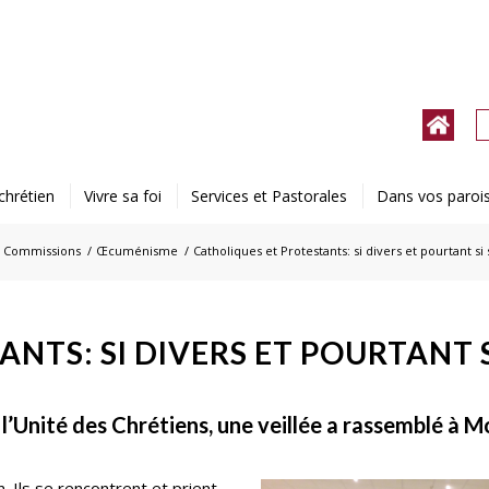
chrétien
Vivre sa foi
Services et Pastorales
Dans vos paroi
Commissions
/
Œcuménisme
/
Catholiques et Protestants: si divers et pourtant si
NTS: SI DIVERS ET POURTANT 
l’Unité des Chrétiens, une veillée a rassemblé à M
 Ils se rencontrent et prient