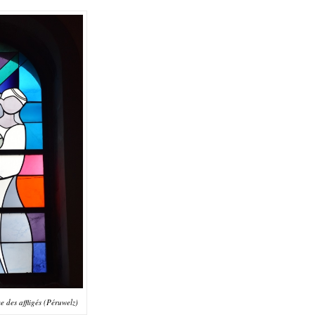
e des affligés (Péruwelz)