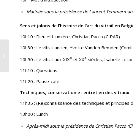
Matinée sous la présidence de Laurent Temmerman (
Sens et jalons de l’histoire de l’art du vitrail en Belg
10h10 : Dieu est lumière, Christian Pacco (CIPAR)
L’UP de Leuze-en-
10h30 : Le vitrail ancien, Yvette Vanden Bemden (Comité
Hainaut a osé la
e
e
10h50 : Le vitrail aux XIX
et XX
siècles, Isabelle Leco
confiance avec les
familles !
11h10 : Questions
11h20 : Pause-café
Techniques, conservation et entretien des vitraux
11h35 : (Re)connaissance des techniques et principes d’
13h00 : Lunch
Après-midi sous la présidence de Christian Pacco (C