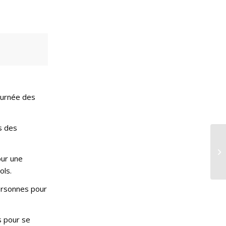
journée des
s des
our une
ols.
ersonnes pour
s pour se