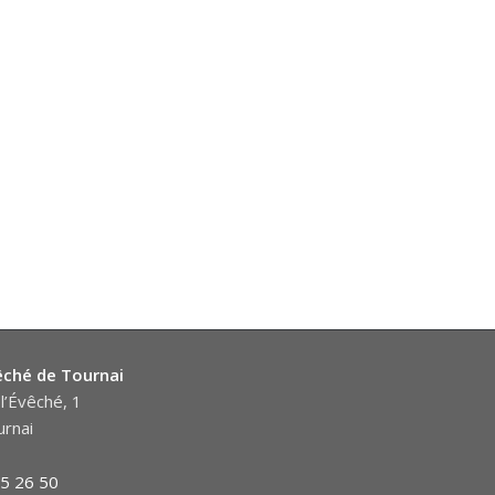
êché de Tournai
l’Évêché, 1
rnai
5 26 50