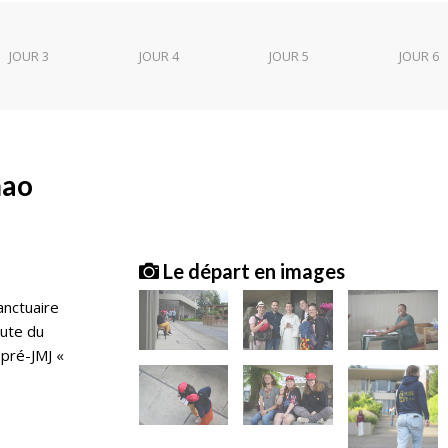
JOUR 3
JOUR 4
JOUR 5
JOUR 6
mao
Le départ en images
anctuaire
oute du
 pré-JMJ «