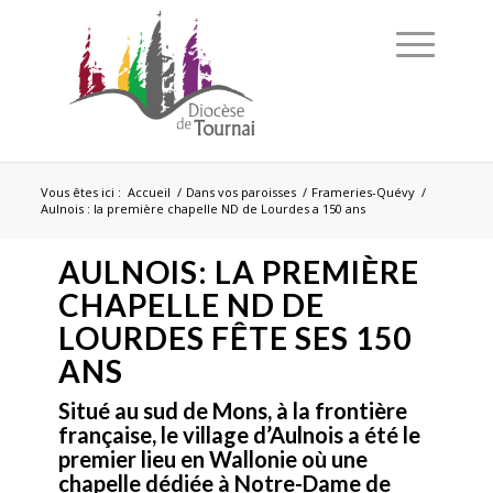
Vous êtes ici :
Accueil
/
Dans vos paroisses
/
Frameries-Quévy
/
Aulnois : la première chapelle ND de Lourdes a 150 ans
AULNOIS: LA PREMIÈRE
CHAPELLE ND DE
LOURDES FÊTE SES 150
ANS
Situé au sud de Mons, à la frontière
française, le village d’Aulnois a été le
premier lieu en Wallonie où une
chapelle dédiée à Notre-Dame de