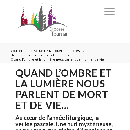
Vous êtes ici :
Accueil
/
Découvrir le diocèse
/
Histoire et patrimoine
/
Cathédrale
/
Quand l’ombre et la lumière nous parlent de mort et de vie…
QUAND L’OMBRE ET
LA LUMIÈRE NOUS
PARLENT DE MORT
ET DE VIE…
Au cœur de l’année liturgique, la
veillée pascale. Une nuit mystérieuse,