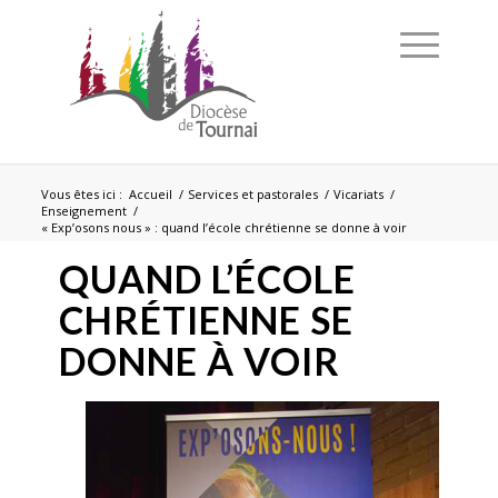
Vous êtes ici :
Accueil
/
Services et pastorales
/
Vicariats
/
Enseignement
/
« Exp’osons nous » : quand l’école chrétienne se donne à voir
QUAND L’ÉCOLE
CHRÉTIENNE SE
DONNE À VOIR