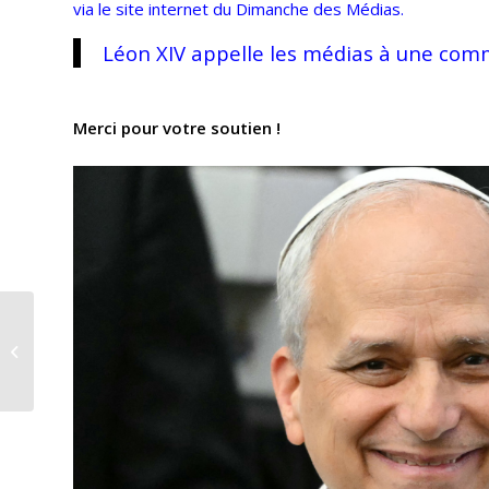
via le site internet du Dimanche des Médias.
Léon XIV appelle les médias à une co
Merci pour votre soutien !
« Exp’osons nous » :
quand l’école
chrétienne se donne à
voir