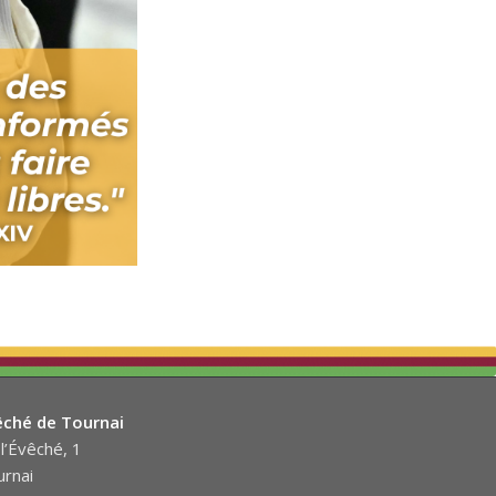
êché de Tournai
l’Évêché, 1
rnai