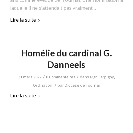
laquelle il ne s’attendait pas vraiment…
Lire la suite
Homélie du cardinal G.
Danneels
/
/
21 mars 2022
0 Commentaires
dans
Mgr Harpigny
,
/
Ordination
par
Diocèse de Tournai
Lire la suite