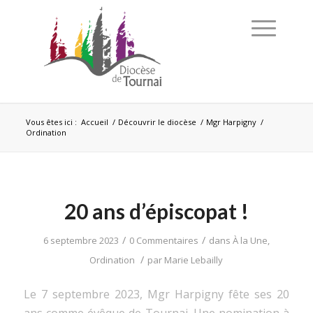
Vous êtes ici :
Accueil
/
Découvrir le diocèse
/
Mgr Harpigny
/
Ordination
20 ans d’épiscopat !
/
/
6 septembre 2023
0 Commentaires
dans
À la Une
,
/
Ordination
par
Marie Lebailly
Le 7 septembre 2023, Mgr Harpigny fête ses 20
ans comme évêque de Tournai. Une nomination à