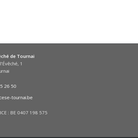
êché de Tournai
l’Évêché, 1
rnai
5 26 50
cese-tournai.be
CE : BE 0407 198 575