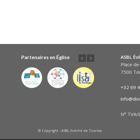
ASBL Év
Partenaires en Église
Précédent
Suivant
Place de 
7500 Tou
+32 69 4
info@dio
N° TVA/B
© Copyright - ASBL Evêché de Tournai