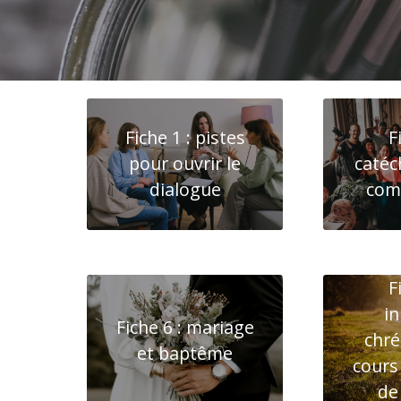
Fiche 1 : pistes
F
pour ouvrir le
caté
dialogue
com
F
in
Fiche 6 : mariage
chré
et baptême
cours 
de