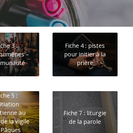
iche 3 :
Fiche 4 : pistes
chumènes –
pour initier à la
munauté
prière
iche 5 :
itiation
tienne au
Fiche 7 : liturgie
de la vigile
de la parole
 Pâques