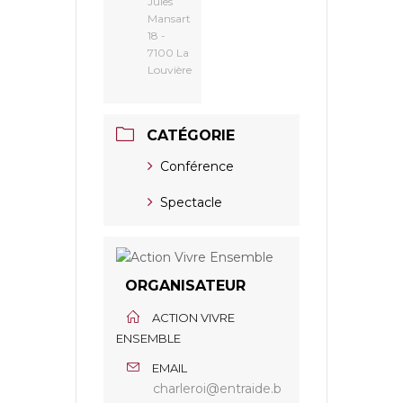
Jules
Mansart
18 -
7100 La
Louvière
CATÉGORIE
Conférence
Spectacle
ORGANISATEUR
ACTION VIVRE
ENSEMBLE
EMAIL
charleroi@entraide.b