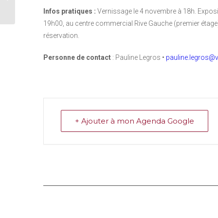
« Faim de vie »
Infos pratiques :
Vernissage le 4 novembre à 18h. Exposi
19h00, au centre commercial Rive Gauche (premier étage), 
réservation.
Personne de contact
: Pauline Legros •
pauline.legros@v
+ Ajouter à mon Agenda Google