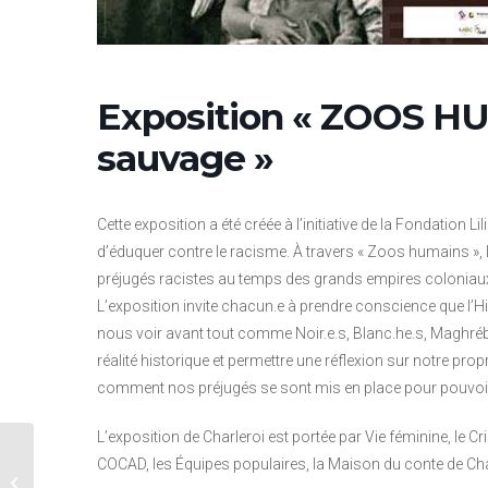
Exposition « ZOOS HU
sauvage »
Cette exposition a été créée à l’initiative de la Fondation
d’éduquer contre le racisme. À travers « Zoos humains », 
préjugés racistes au temps des grands empires coloniaux. 
L’exposition invite chacun.e à prendre conscience que l’Hi
nous voir avant tout comme Noir.e.s, Blanc.he.s, Maghrébi
réalité historique et permettre une réflexion sur notre prop
comment nos préjugés se sont mis en place pour pouvoir
L’exposition de Charleroi est portée par Vie féminine, le Cri
COCAD, les Équipes populaires, la Maison du conte de Char
Conférence gesticulée