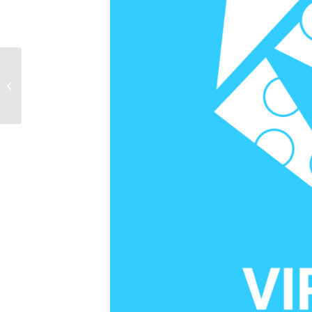
Farciennes : l’église de
l’Assomption se
dévoile