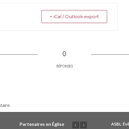
+ iCal / Outlook export
0
RÉPONSES
taire.
ASBL Év
Partenaires en Église
Précédent
Suivant