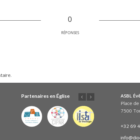
0
RÉPONSES
taire.
ASBL Év
Partenaires en Église
Précédent
Suivant
Place de 
7500 Tou
+32 69 4
info@dio