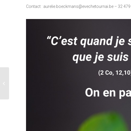
Contact : aurelie.boeckmans@evechetournai.be – 32 479
Concert de Louange –
Rise Up Tour