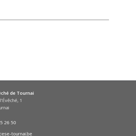
êché de Tournai
l’Évêché, 1
rnai
5 26 50
cese-tournai.be