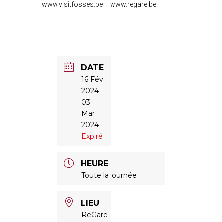
www.visitfosses.be – www.regare.be
DATE
16 Fév
2024
-
03
Mar
2024
Expiré
HEURE
Toute la journée
LIEU
ReGare