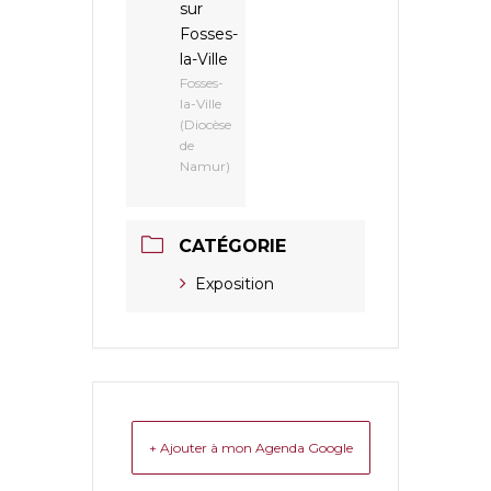
sur
Fosses-
la-Ville
Fosses-
la-Ville
(Diocèse
de
Namur)
CATÉGORIE
Exposition
+ Ajouter à mon Agenda Google