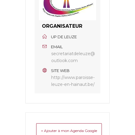
ORGANISATEUR
UP DE LEUZE
EMAIL
secretariatdeleuze@
outlook.com
SITE WEB
http://www.paroisse-
leuze-en-hainaut.be/
+ Ajouter à mon Agenda Google