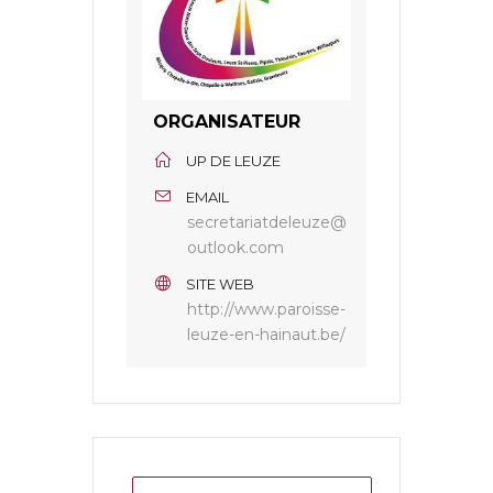
ORGANISATEUR
UP DE LEUZE
EMAIL
secretariatdeleuze@
outlook.com
SITE WEB
http://www.paroisse-
leuze-en-hainaut.be/