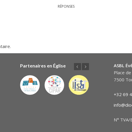
RÉPONSES
taire.
ASBL Év
Partenaires en Église
Précédent
Suivant
Place de 
7500 Tou
+32 69 4
info@dio
N° TVA/B