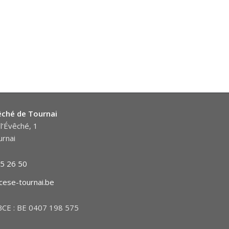
êché de Tournai
l’Évêché, 1
rnai
5 26 50
cese-tournai.be
CE : BE 0407 198 575