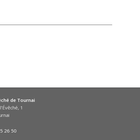
êché de Tournai
l’Évêché, 1
rnai
5 26 50