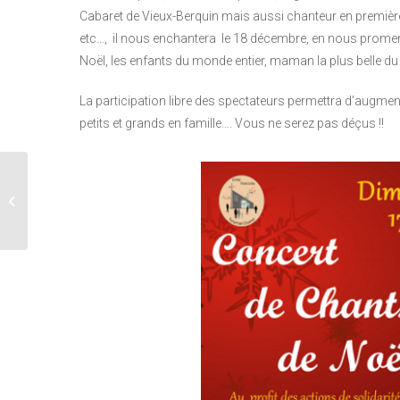
Cabaret de Vieux-Berquin mais aussi chanteur en première 
etc…, il nous enchantera le 18 décembre, en nous promena
Noël, les enfants du monde entier, maman la plus belle du
La participation libre des spectateurs permettra d’augment
petits et grands en famille…. Vous ne serez pas déçus !!
Enghien : concerts de
Noël