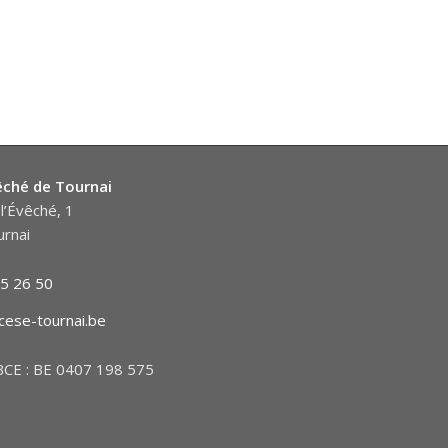
êché de Tournai
l’Évêché, 1
rnai
5 26 50
cese-tournai.be
CE : BE 0407 198 575