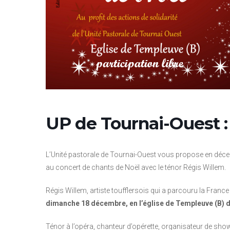
UP de Tournai-Ouest :
L’Unité pastorale de Tournai-Ouest vous propose en décem
au concert de chants de Noël avec le ténor Régis Willem.
Régis Willem, artiste toufflersois qui a parcouru la Franc
dimanche 18 décembre, en l’église de Templeuve (B) d
Ténor à l’opéra, chanteur d’opérette, organisateur de sho