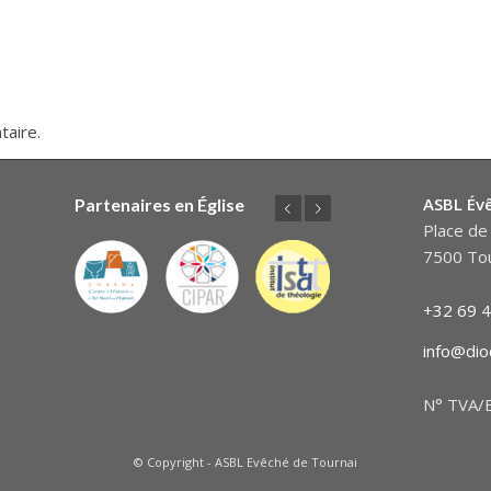
taire.
ASBL Év
Partenaires en Église
Précédent
Suivant
Place de 
7500 Tou
+32 69 4
info@dio
N° TVA/B
© Copyright - ASBL Evêché de Tournai