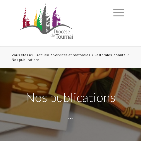
Vous êtes ici :
Accueil
/
Services et pastorales
/
Pastorales
/
Santé
/
Nos publications
Nos publications