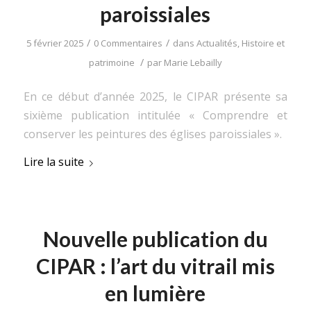
paroissiales
/
/
5 février 2025
0 Commentaires
dans
Actualités
,
Histoire et
/
patrimoine
par
Marie Lebailly
En ce début d’année 2025, le CIPAR présente sa
sixième publication intitulée « Comprendre et
conserver les peintures des églises paroissiales ».
Lire la suite
Nouvelle publication du
CIPAR : l’art du vitrail mis
en lumière