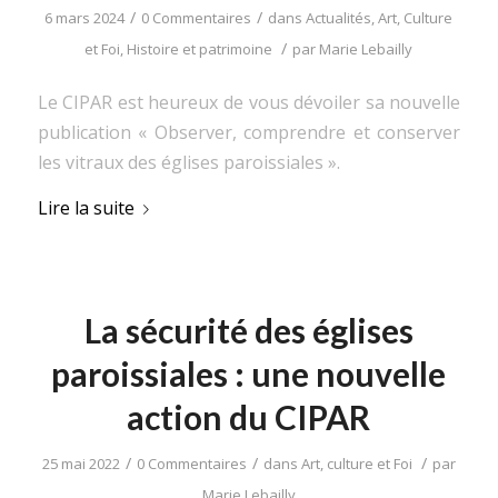
/
/
6 mars 2024
0 Commentaires
dans
Actualités
,
Art, Culture
/
et Foi
,
Histoire et patrimoine
par
Marie Lebailly
Le CIPAR est heureux de vous dévoiler sa nouvelle
publication « Observer, comprendre et conserver
les vitraux des églises paroissiales ».
Lire la suite
La sécurité des églises
paroissiales : une nouvelle
action du CIPAR
/
/
/
25 mai 2022
0 Commentaires
dans
Art, culture et Foi
par
Marie Lebailly