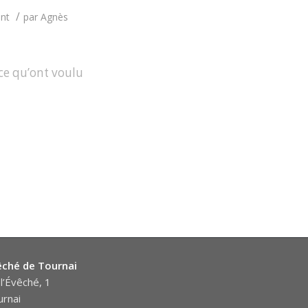
/
nt
par
Agnès
 ce qu’ont voulu
êché de Tournai
l’Évêché, 1
rnai