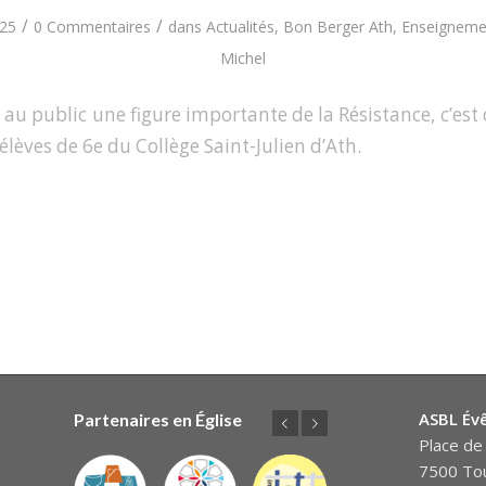
/
/
25
0 Commentaires
dans
Actualités
,
Bon Berger Ath
,
Enseigneme
Michel
 au public une figure importante de la Résistance, c’est
élèves de 6e du Collège Saint-Julien d’Ath.
ASBL Év
Partenaires en Église
Précédent
Suivant
Place de 
7500 Tou