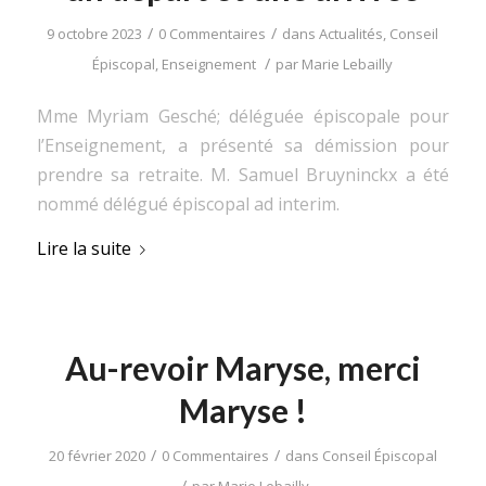
/
/
9 octobre 2023
0 Commentaires
dans
Actualités
,
Conseil
/
Épiscopal
,
Enseignement
par
Marie Lebailly
Mme Myriam Gesché; déléguée épiscopale pour
l’Enseignement, a présenté sa démission pour
prendre sa retraite. M. Samuel Bruyninckx a été
nommé délégué épiscopal ad interim.
Lire la suite
Au-revoir Maryse, merci
Maryse !
/
/
20 février 2020
0 Commentaires
dans
Conseil Épiscopal
/