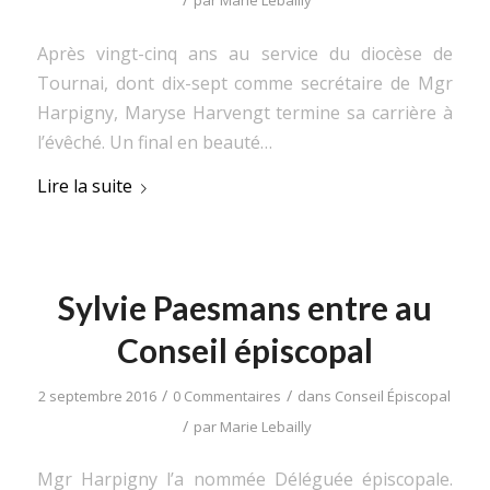
par
Marie Lebailly
Après vingt-cinq ans au service du diocèse de
Tournai, dont dix-sept comme secrétaire de Mgr
Harpigny, Maryse Harvengt termine sa carrière à
l’évêché. Un final en beauté…
Lire la suite
Sylvie Paesmans entre au
Conseil épiscopal
/
/
2 septembre 2016
0 Commentaires
dans
Conseil Épiscopal
/
par
Marie Lebailly
Mgr Harpigny l’a nommée Déléguée épiscopale.