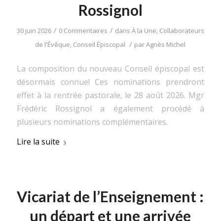
Rossignol
/
/
30 juin 2026
0 Commentaires
dans
À la Une
,
Collaborateurs
/
de l'Évêque
,
Conseil Épiscopal
par
Agnès Michel
La composition du nouveau Conseil épiscopal est
désormais connue! Ces nominations prendront
effet à la rentrée pastorale, le 28 août 2026. Mgr
Frédéric Rossignol a également procédé à
plusieurs nominations complémentaires.
Lire la suite
Vicariat de l’Enseignement :
un départ et une arrivée