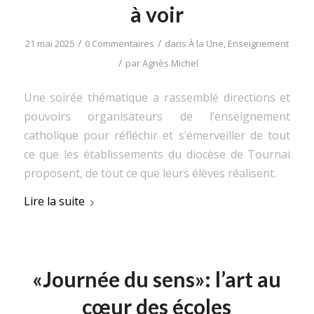
à voir
/
/
21 mai 2025
0 Commentaires
dans
À la Une
,
Enseignement
/
par
Agnès Michel
Une soirée thématique a rassemblé directions et
pouvoirs organisateurs de l’enseignement
catholique pour réfléchir et s’émerveiller de tout
ce que les établissements du diocèse de Tournai
proposent, de tout ce que leurs élèves réalisent.
Lire la suite
«Journée du sens»: l’art au
cœur des écoles