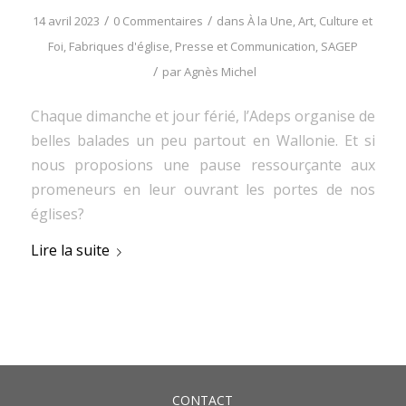
/
/
14 avril 2023
0 Commentaires
dans
À la Une
,
Art, Culture et
Foi
,
Fabriques d'église
,
Presse et Communication
,
SAGEP
/
par
Agnès Michel
Chaque dimanche et jour férié, l’Adeps organise de
belles balades un peu partout en Wallonie. Et si
nous proposions une pause ressourçante aux
promeneurs en leur ouvrant les portes de nos
églises?
Lire la suite
CONTACT