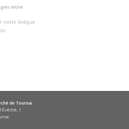
Agnès Michel
er notre évêque
on.
êché de Tournai
l’Évêché, 1
rnai