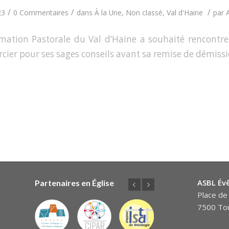
/
/
/
23
0 Commentaires
dans
À la Une
,
Non classé
,
Val d'Haine
par
mation Pastorale du Val d’Haine a souhaité rencontr
rcier pour ses sages conseils avant sa remise de démissi
ASBL Év
Partenaires en Église
Précédent
Suivant
Place de 
7500 Tou