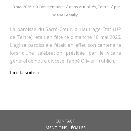
/
/
/
13 mai 2026
0 Commentaires
dans
Actualités
,
Tertre
par
Marie Lebailly
La paroisse du Sacré-Cœur, à Hautrage-État (UP
de Tertre), était en fête ce dimanche 10 mai 2026.
L’église paroissiale fêtait en effet son centenaire
lors d’une célébration présidée par le vicaire
général de notre diocèse, l’abbé Olivier Fröhlich.
Lire la suite
CONTACT
MENTIONS LÉGALES