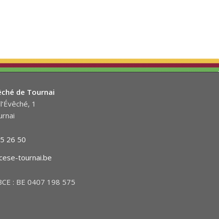
êché de Tournai
l’Évêché, 1
rnai
5 26 50
cese-tournai.be
CE : BE 0407 198 575