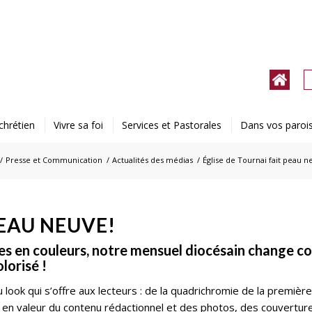
chrétien
Vivre sa foi
Services et Pastorales
Dans vos paroi
/
Presse et Communication
/
Actualités des médias
/
Église de Tournai fait peau n
PEAU NEUVE!
res en couleurs, notre mensuel diocésain change 
lorisé !
ok qui s’offre aux lecteurs : de la quadrichromie de la première
en valeur du contenu rédactionnel et des photos, des couvertur