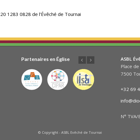
320 1283 0828 de l’Évêché de Tournai
ASBL Év
Partenaires en Église
Précédent
Suivant
Place de 
7500 Tou
+32 69 4
info@dio
N° TVA/B
© Copyright - ASBL Evêché de Tournai