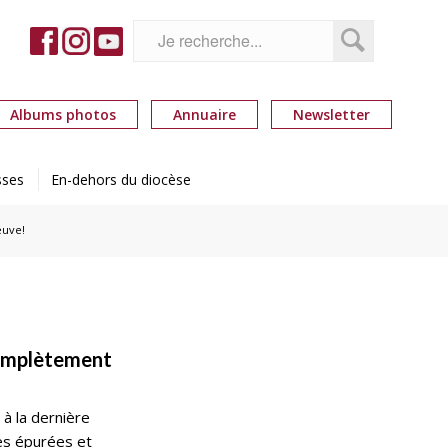
Albums photos
Annuaire
Newsletter
sses
En-dehors du diocèse
euve!
complètement
 à la dernière
es épurées et