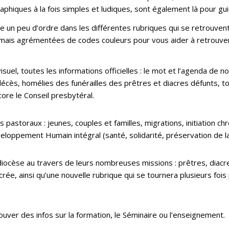
hiques à la fois simples et ludiques, sont également là pour guid
re un peu d’ordre dans les différentes rubriques qui se retrouven
ormais agrémentées de codes couleurs pour vous aider à retrouver
uel, toutes les informations officielles : le mot et l’agenda de n
écès, homélies des funérailles des prêtres et diacres défunts, to
ore le Conseil presbytéral.
 pastoraux : jeunes, couples et familles, migrations, initiation ch
eloppement Humain intégral (santé, solidarité, préservation de la
 diocèse au travers de leurs nombreuses missions : prêtres, diacr
e, ainsi qu’une nouvelle rubrique qui se tournera plusieurs fois 
ver des infos sur la formation, le Séminaire ou l’enseignement.