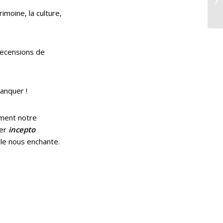
imoine, la culture,
 recensions de
manquer !
ement notre
ier
incepto
lle nous enchante.