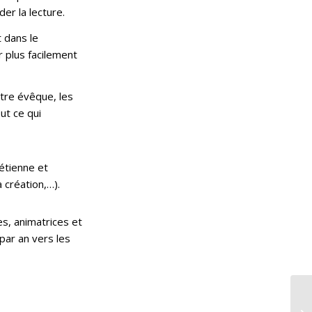
er la lecture.
t dans le
 plus facilement
otre évêque, les
ut ce qui
rétienne et
 création,…).
es, animatrices et
par an vers les