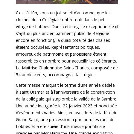
C
’
est
à
10h, sous un joli soleil d
’
automne, que les
cloches de la
Coll
égiale ont retenti dans le petit
village de Lobbes.
Dans cette église exceptionnelle (il
s’agit du plus ancien bâtiment public de Belgique
encore en fonction), la quasi-totalité des chaises
étaient occupées. Repr
ésentants politiques,
amoureux de patrimoine et paroissiens étaient
rassemblés en nombre pour accueillir les cé
l
é
brants.
La Maîtrise
Chalonnaise Saint-Charles,
composée de
54 adolescents
,
accompagn
ait
la liturgie.
Cette messe marquait le terme d’une année dédiée
à saint Ursmer et à l’anniversaire de la construction
de la collégiale qui surplombe la vallée de la Sambre.
Une année inaugurée le 22 janvier 2023 et ponctuée
d’événements variés. Ainsi,
en avril,
lors de la f
ê
te du
Grand Saint,
une procession a parcouru les rues de
Lobbes et a été suivie d’une messe pontificale
présidée par Mgr Harpigny. Une grande exposition