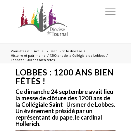
Vous êtes ici :
Accueil
/
Découvrir le diocèse
/
Histoire et patrimoine
/
1200 ans de la Collégiale de Lobbes
/
Lobbes : 1200 ans bien fêtés !
LOBBES : 1200 ANS BIEN
FÊTÉS !
Ce dimanche 24 septembre avait lieu
la messe de cl
ô
ture des 1200 ans de
la
Coll
é
giale Saint
–
Ursmer
de
Lobbes.
Un
é
v
énement pré
sid
é par un
représentant du pape, le
cardinal
Hollerich.