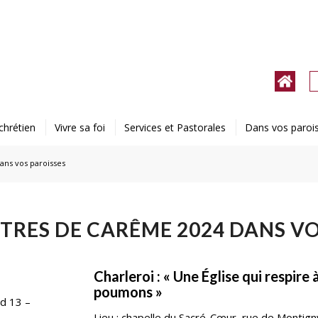
chrétien
Vivre sa foi
Services et Pastorales
Dans vos paroi
ans vos paroisses
TRES DE CARÊME 2024 DANS V
Charleroi : « Une Église qui respire 
poumons »
rd 13 –
Lieu : chapelle du Sacré-Cœur, rue de Montig