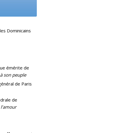
 des Dominicains
que émérite de
r à son peuple
général de Paris
édrale de
e l’amour