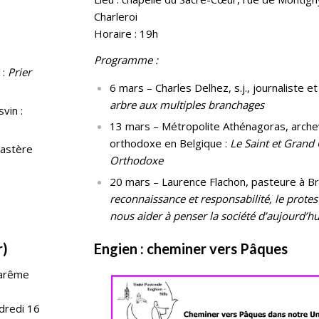
Charleroi
Horaire : 19h
Programme :
 :
Prier
6 mars – Charles Delhez, s.j., journaliste e
arbre aux multiples branchages
vin :
13 mars – Métropolite Athénagoras, arche
orthodoxe en Belgique :
Le Saint et Grand 
nastère
Orthodoxe
20 mars – Laurence Flachon, pasteure à Br
reconnaissance et responsabilité, le protes
nous aider à penser la société d’aujourd’hu
r)
Engien : cheminer vers Pâques
Carême
dredi 16