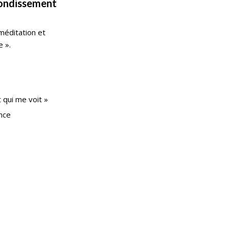
fondissement
méditation et
e ».
t
qui me voit »
ance