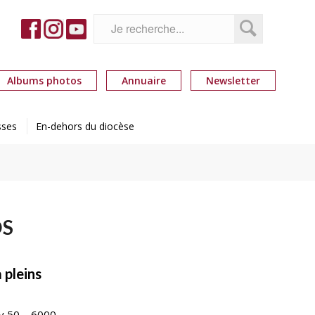
Albums photos
Annuaire
Newsletter
sses
En-dehors du diocèse
OS
à pleins
ny 50 – 6000