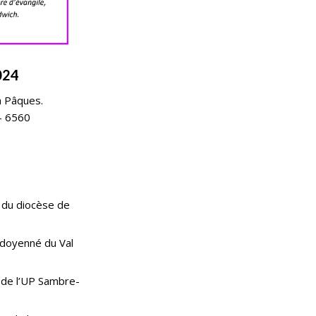
024
à Pâques.
– 6560
al du diocèse de
u doyenné du Val
 de l’UP Sambre-