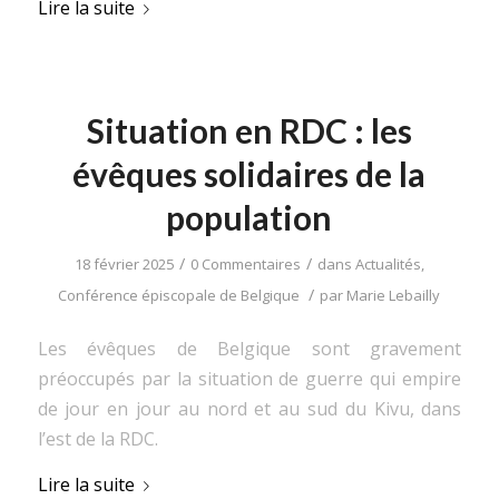
Lire la suite
Situation en RDC : les
évêques solidaires de la
population
/
/
18 février 2025
0 Commentaires
dans
Actualités
,
/
Conférence épiscopale de Belgique
par
Marie Lebailly
Les évêques de Belgique sont gravement
préoccupés par la situation de guerre qui empire
de jour en jour au nord et au sud du Kivu, dans
l’est de la RDC.
Lire la suite