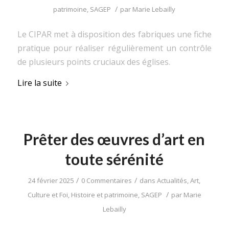
/
patrimoine
,
SAGEP
par
Marie Lebailly
Le CIPAR met à disposition des fabriques une fiche
pratique pour réaliser régulièrement un contrôle
de plusieurs points cruciaux des églises.
Lire la suite
Prêter des œuvres d’art en
toute sérénité
/
/
24 février 2025
0 Commentaires
dans
Actualités
,
Art,
/
Culture et Foi
,
Histoire et patrimoine
,
SAGEP
par
Marie
Lebailly