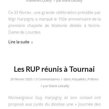
/
Frameries-Quévy
par
Marie Lebailly
Ce 23 février, une grande célébration présidée par
Mgr Harpigny a marqué le 150e anniversaire de la
première chapelle de Wallonie dédiée à Notre-
Dame de Lourdes.
Lire la suite
Les RUP réunis à Tournai
/
/
26 février 2025
0 Commentaires
dans
Actualités
,
Prêtres
/
par
Marie Lebailly
Monseigneur Guy Harpigny et son conseil ont
proposé aux curés du diocèse une « Journée des