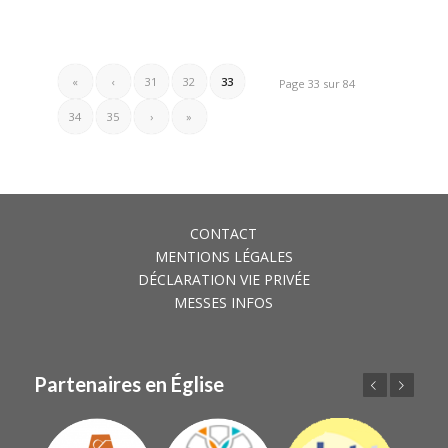
«
‹
31
32
33
Page 33 sur 84
34
35
›
»
CONTACT
MENTIONS LÉGALES
DÉCLARATION VIE PRIVÉE
MESSES INFOS
Partenaires en Église
Précédent
Suivant