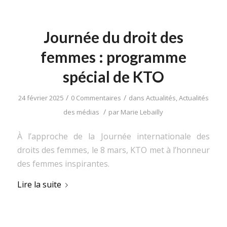
Journée du droit des
femmes : programme
spécial de KTO
/
/
24 février 2025
0 Commentaires
dans
Actualités
,
Actualités
/
des médias
par
Marie Lebailly
À l’approche de la Journée internationale des
droits des femmes, le 8 mars, KTO met à l’honneur
des femmes inspirantes.
Lire la suite