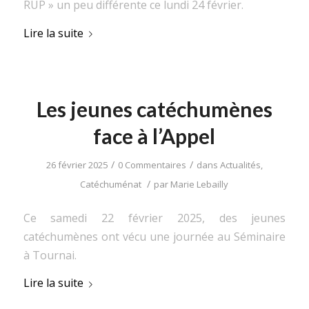
RUP » un peu différente ce lundi 24 février.
Lire la suite
Les jeunes catéchumènes
face à l’Appel
/
/
26 février 2025
0 Commentaires
dans
Actualités
,
/
Catéchuménat
par
Marie Lebailly
Ce samedi 22 février 2025, des jeunes
catéchumènes ont vécu une journée au Séminaire
à Tournai.
Lire la suite