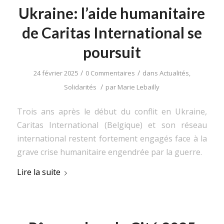
Ukraine: l’aide humanitaire
de Caritas International se
poursuit
/
/
24 février 2025
0 Commentaires
dans
Actualités
,
/
Solidarités
par
Marie Lebailly
Trois ans après le début du conflit en Ukraine,
Caritas International (Belgique) et son réseau
international restent fortement engagés face à la
grave crise humanitaire engendrée par la guerre.
Lire la suite