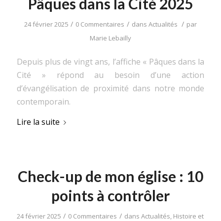
Pâques dans la Cité 2025
/
/
/
24 février 2025
0 Commentaires
dans
Actualités
par
Marie Lebailly
Depuis plus de vingt ans, l’affiche « Pâques dans la
Cité » répond au besoin d’une action
d’évangélisation de proximité dans notre monde
contemporain.
Lire la suite
Check-up de mon église : 10
points à contrôler
/
/
24 février 2025
0 Commentaires
dans
Actualités
,
Histoire et