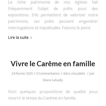
Le riche patrimoine de nos églises fait
fréquemment l’objet de prêts pour des
expositions. S’ils permettent de valoriser notre
patrimoine, ces prêts peuvent engendrer
interrogations et inquiétudes. Faisons le point.
Lire la suite
Vivre le Carême en famille
/
/
/
24 février 2025
0 Commentaires
dans
Actualités
par
Marie Lebailly
Voici quelques propositions de qualité pour
nourrir le temps du Carême en famille.