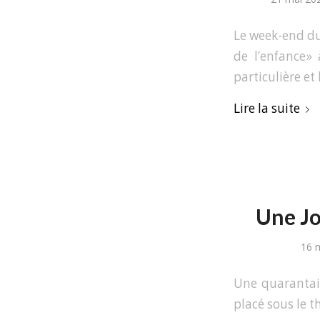
Le week-end du
de l’enfance» 
particulière et
Lire la suite
Une Jo
16 
Une quarantain
placé sous le t