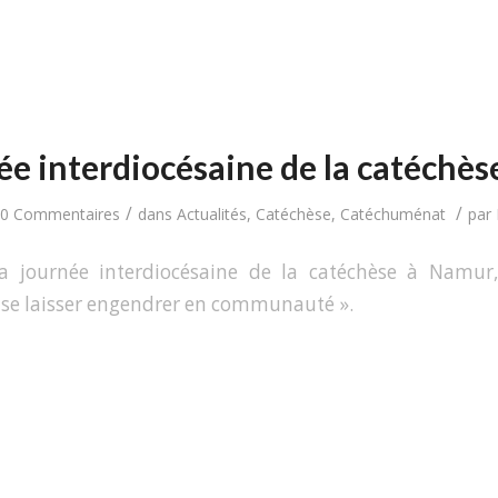
ée interdiocésaine de la catéchès
/
/
0 Commentaires
dans
Actualités
,
Catéchèse
,
Catéchuménat
par
a journée interdiocésaine de la catéchèse à Namur
 se laisser engendrer en communauté ».