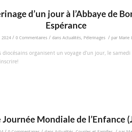
rinage d’un jour à l’Abbaye de B
Espérance
/
/
/
i 2024
0 Commentaires
dans
Actualités
,
Pélerinages
par
Marie L
s diocésains organisent un voyage d’un jour, le samedi 2
inscrire!
 Journée Mondiale de l’Enfance 
/
/
/
24
0 Commentaires
dans
Actualités
,
Couples et Familles
par
Mar