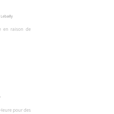
Lebailly
ée en raison de
y
t Heure pour des