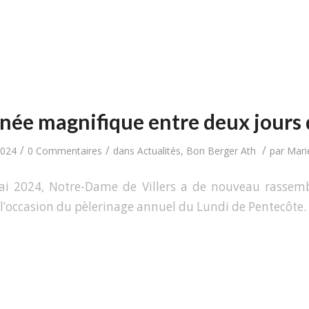
née magnifique entre deux jours d
/
/
/
2024
0 Commentaires
dans
Actualités
,
Bon Berger Ath
par
Marie
ai 2024, Notre-Dame de Villers a de nouveau rassemb
à l’occasion du pèlerinage annuel du Lundi de Pentecôte.