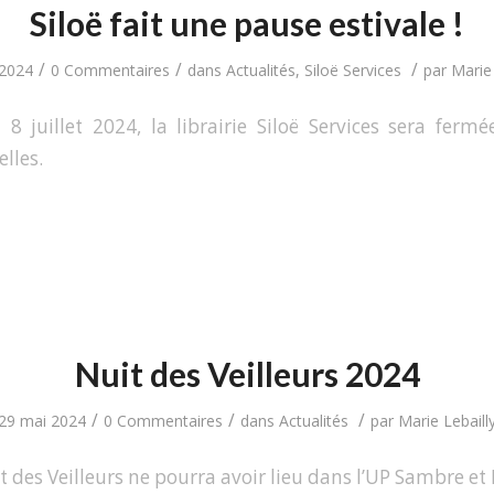
Siloë fait une pause estivale !
/
/
/
 2024
0 Commentaires
dans
Actualités
,
Siloë Services
par
Marie 
8 juillet 2024, la librairie Siloë Services sera ferm
lles.
Nuit des Veilleurs 2024
/
/
/
29 mai 2024
0 Commentaires
dans
Actualités
par
Marie Lebaill
t des Veilleurs ne pourra avoir lieu dans l’UP Sambre e