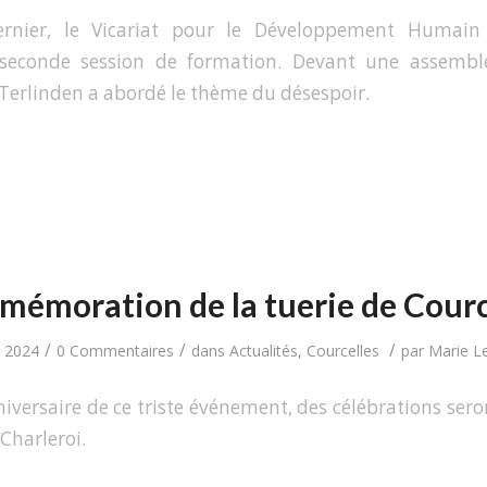
rnier, le Vicariat pour le Développement Humain I
 seconde session de formation. Devant une assemb
 Terlinden a abordé le thème du désespoir.
émoration de la tuerie de Courc
/
/
/
n 2024
0 Commentaires
dans
Actualités
,
Courcelles
par
Marie Le
niversaire de ce triste événement, des célébrations sero
 Charleroi.