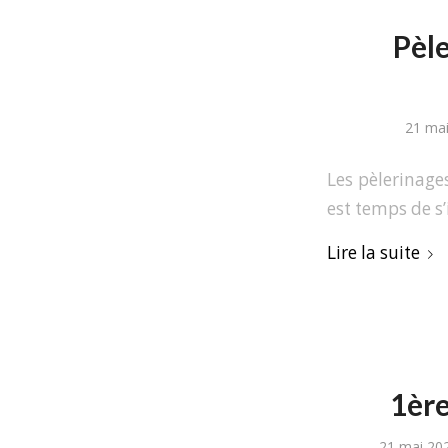
Pèle
21 ma
Les pèlerinage
est temps de s’
Lire la suite
1ère
21 mai 20