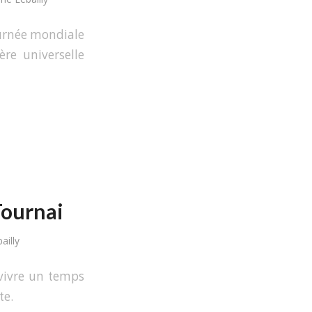
ournée mondiale
ère universelle
Tournai
ailly
 vivre un temps
te.