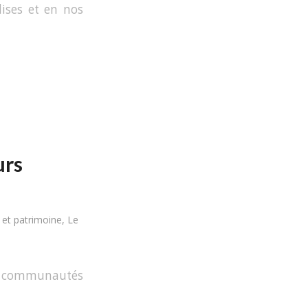
lises et en nos
urs
 et patrimoine
,
Le
es communautés