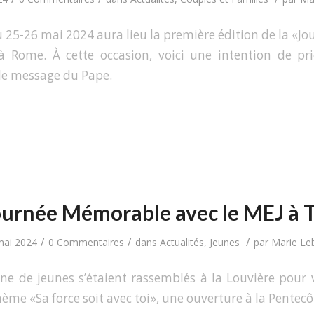
 25-26 mai 2024 aura lieu la première édition de la «J
à Rome. À cette occasion, voici une intention de pri
 le message du Pape.
urnée Mémorable avec le MEJ à 
/
/
/
mai 2024
0 Commentaires
dans
Actualités
,
Jeunes
par
Marie Leb
e de jeunes s’étaient rassemblés à la Louvière pour
hème «Sa force soit avec toi», une ouverture à la Pentecô