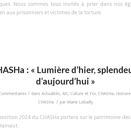
iques. Nous sommes tous invités à prier dans nos ég
n aux prisonniers et victimes de la torture.
ASHa : « Lumière d’hier, splende
d’aujourd’hui »
/
Commentaires
dans
Actualités
,
Art, Culture et Foi
,
CHASHa
,
Histoire
/
CHASHa
par
Marie Lebailly
xposition 2024 du CHASHa portera sur le patrimoine d
Hainaut.