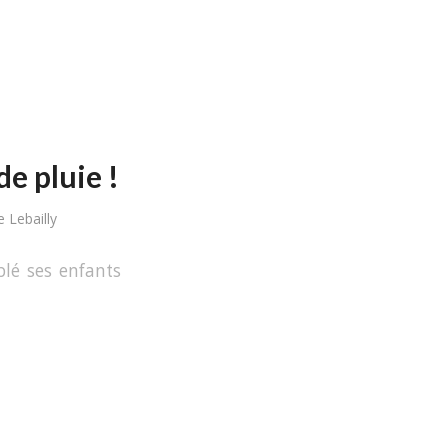
e pluie !
 Lebailly
lé ses enfants