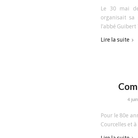
Le 30 mai de
organisait sa
l’abbé Guibert
Lire la suite
Comm
4 jui
Pour le 80e an
Courcelles et à
Lire la suite