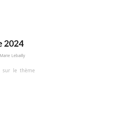
e 2024
Marie Lebailly
, sur le thème