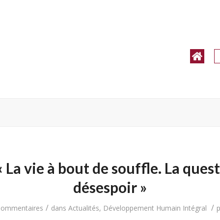
« La vie à bout de souffle. La ques
désespoir »
/
/
Commentaires
dans
Actualités
,
Développement Humain Intégral