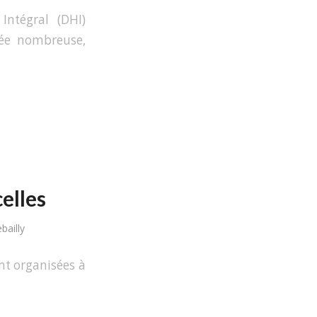
ntégral (DHI)
lée nombreuse,
elles
bailly
nt organisées à