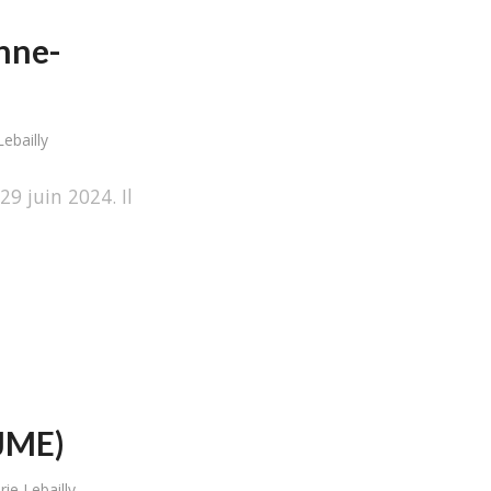
onne-
ebailly
9 juin 2024. Il
(JME)
ie Lebailly