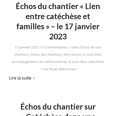
Échos du chantier « Lien
entre catéchèse et
familles » – le 17 janvier
2023
/
/
17 janvier 2023
0 Commentaires
dans
Échos de nos
chantiers
,
Echos des chantiers
,
Non classé
,
Si vous êtes
accompagnateur au catéchuménat
,
Si vous êtes catéchiste
/
par
Anaïs Marescaux
Lire la suite
Échos du chantier sur