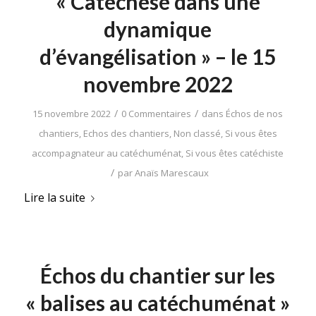
« Catéchèse dans une
dynamique
d’évangélisation » – le 15
novembre 2022
/
/
15 novembre 2022
0 Commentaires
dans
Échos de nos
chantiers
,
Echos des chantiers
,
Non classé
,
Si vous êtes
accompagnateur au catéchuménat
,
Si vous êtes catéchiste
/
par
Anaïs Marescaux
Lire la suite
Échos du chantier sur les
« balises au catéchuménat »