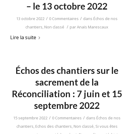
– le 13 octobre 2022
/
/
13 octobre 2022
0 Commentaires
dans
Échos de nos
/
chantiers
,
Non classé
par
Anaïs Marescaux
Lire la suite
Échos des chantiers sur le
sacrement de la
Réconciliation : 7 juin et 15
septembre 2022
/
/
15 septembre 2022
0 Commentaires
dans
Échos de nos
chantiers
,
Echos des chantiers
,
Non classé
,
Si vous êtes