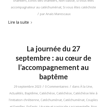
chantiers
,
Echos des chantiers
,
Non classé
,
Si vous êtes
accompagnateur au catéchuménat
,
Si vous êtes catéchiste
/
par
Anaïs Marescaux
Lire la suite
La journée du 27
septembre : au cœur de
l’accompagnement au
baptême
/
/
29 septembre 2023
0 Commentaires
dans
À la Une
,
Actualités
,
Baptême
,
Catéchèse
,
Catéchèse
,
Catéchèse liée à
l'initiation chrétienne
,
Catéchuménat
,
Catéchuménat
,
Couples
et Familles
,
Enfants
,
Liturgie et pastorale sacramentelle
,
Non