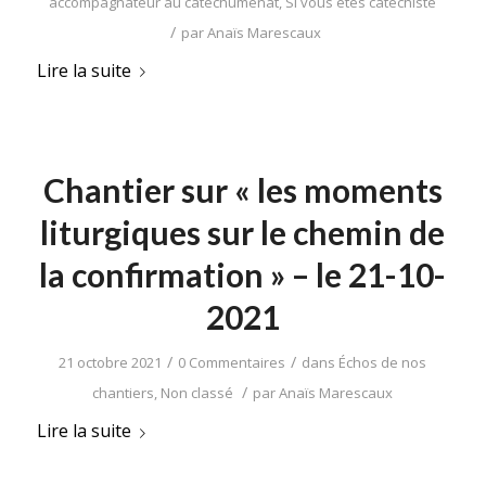
accompagnateur au catéchuménat
,
Si vous êtes catéchiste
/
par
Anaïs Marescaux
Lire la suite
Chantier sur « les moments
liturgiques sur le chemin de
la confirmation » – le 21-10-
2021
/
/
21 octobre 2021
0 Commentaires
dans
Échos de nos
/
chantiers
,
Non classé
par
Anaïs Marescaux
Lire la suite