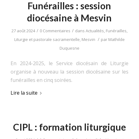
Funérailles : session
diocésaine à Mesvin
/
/
27 août 2024
0 Commentaires
dans
Actualités
,
Funérailles
,
/
Liturgie et pastorale sacramentelle
,
Mesvin
par
Mathilde
Duquesne
En 2024-2025, le Service diocésain de Liturgie
organise à nouveau la session diocésaine sur les
funérailles en cinq soirées.
Lire la suite
CIPL : formation liturgique