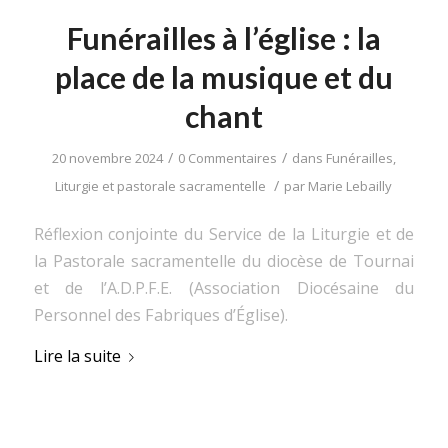
Funérailles à l’église : la
place de la musique et du
chant
/
/
20 novembre 2024
0 Commentaires
dans
Funérailles
,
/
Liturgie et pastorale sacramentelle
par
Marie Lebailly
Réflexion conjointe du Service de la Liturgie et de
la Pastorale sacramentelle du diocèse de Tournai
et de l’A.D.P.F.E. (Association Diocésaine du
Personnel des Fabriques d’Église).
Lire la suite