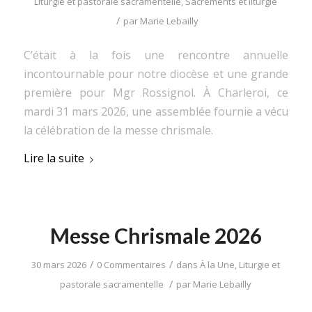
Liturgie et pastorale sacramentelle
,
Sacrements et liturgie
/
par
Marie Lebailly
C’était à la fois une rencontre annuelle
incontournable pour notre diocèse et une grande
première pour Mgr Rossignol. À Charleroi, ce
mardi 31 mars 2026, une assemblée fournie a vécu
la célébration de la messe chrismale.
Lire la suite
Messe Chrismale 2026
/
/
30 mars 2026
0 Commentaires
dans
À la Une
,
Liturgie et
/
pastorale sacramentelle
par
Marie Lebailly