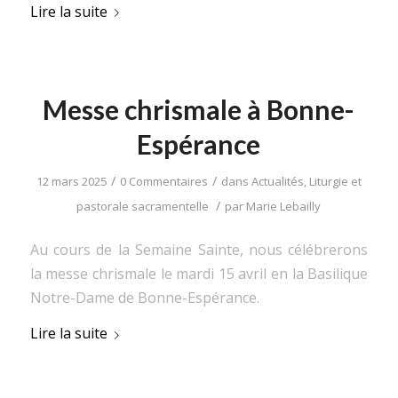
Lire la suite
Messe chrismale à Bonne-
Espérance
/
/
12 mars 2025
0 Commentaires
dans
Actualités
,
Liturgie et
/
pastorale sacramentelle
par
Marie Lebailly
Au cours de la Semaine Sainte, nous célébrerons
la messe chrismale le mardi 15 avril en la Basilique
Notre-Dame de Bonne-Espérance.
Lire la suite