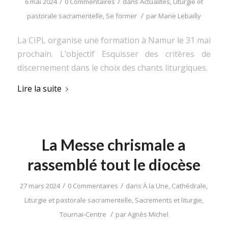
/
/
6 mai 2024
0 Commentaires
dans
Actualités
,
Liturgie et
/
pastorale sacramentelle
,
Se former
par
Marie Lebailly
La CIPL organise une formation à Namur le 31 mai
prochain. L’objectif Esquisser des critères de
discernement dans le choix des chants liturgiques.
Lire la suite
La Messe chrismale a
rassemblé tout le diocèse
/
/
27 mars 2024
0 Commentaires
dans
À la Une
,
Cathédrale
,
Liturgie et pastorale sacramentelle
,
Sacrements et liturgie
,
/
Tournai-Centre
par
Agnès Michel