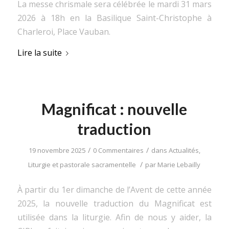
La messe chrismale sera célébrée le mardi 31 mars
2026 à 18h en la Basilique Saint-Christophe à
Charleroi, Place Vauban.
Lire la suite
Magnificat : nouvelle
traduction
/
/
19 novembre 2025
0 Commentaires
dans
Actualités
,
/
Liturgie et pastorale sacramentelle
par
Marie Lebailly
À partir du 1er dimanche de l’Avent de cette année
2025, la nouvelle traduction du Magnificat est
utilisée dans la liturgie. Afin de nous y aider, la