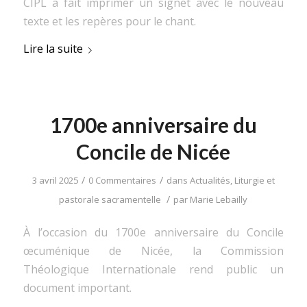
CIPL a fait imprimer un signet avec le nouveau
texte et les repères pour le chant.
Lire la suite
1700e anniversaire du
Concile de Nicée
/
/
3 avril 2025
0 Commentaires
dans
Actualités
,
Liturgie et
/
pastorale sacramentelle
par
Marie Lebailly
À l’occasion du 1700e anniversaire du Concile
œcuménique de Nicée, la Commission
Théologique Internationale rend public un
document important.