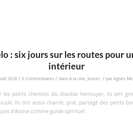
o : six jours sur les routes pour 
intérieur
/
/
/
août 2026
0 Commentaires
dans
À la Une
,
Jeunes
par
Agnès Mic
né les petits chemins du diocèse hennuyer, ils ont gr
icule. Ils ont aussi chanté, prié, partagé des petits bo
çois d’Assise comme guide spirituel.