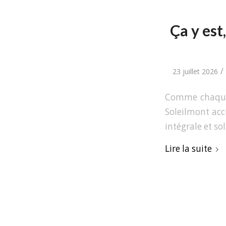
Ça y est
/
23 juillet 2026
Comme chaque 
Soleilmont accu
intégrale et so
Lire la suite