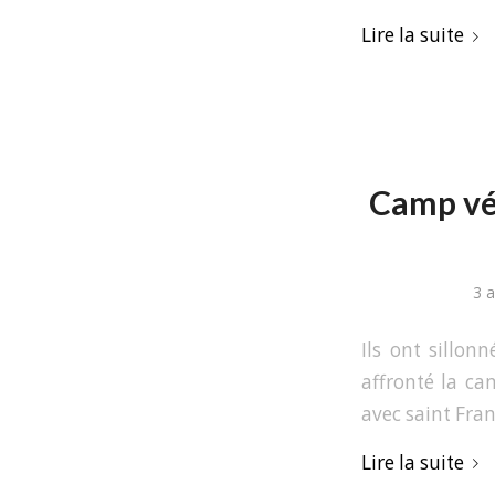
Lire la suite
Camp vél
3 
Ils ont sillon
affronté la can
avec saint Fran
Lire la suite