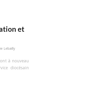
ation et
e Lebailly
 ont à nouveau
vice diocésain