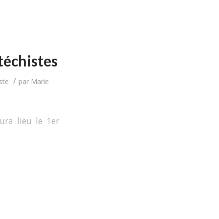
téchistes
/
ste
par
Marie
ura lieu le 1er