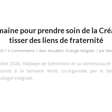
aine pour prendre soin de la Cré
tisser des liens de fraternité
/
/
/
026
0 Commentaires
dans
Actualités
,
Écologie intégrale
par
Mari
uillet 2026, l’Abbaye de Soleilmont et sa communauté
portes à la Semaine Verte, co-organisée par le Ser
cologie intégrale.