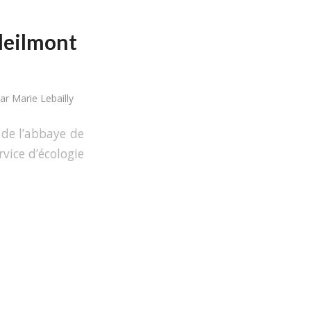
oleilmont
par
Marie Lebailly
de l’abbaye de
rvice d’écologie