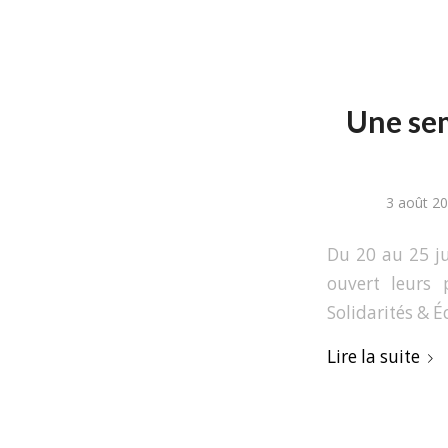
Une sem
3 août 2
Du 20 au 25 j
ouvert leurs 
Solidarités & É
Lire la suite