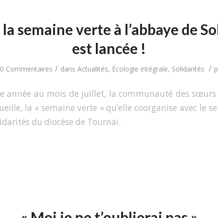
, la semaine verte à l’abbaye de S
est lancée !
/
/
0 Commentaires
dans
Actualités
,
Écologie intégrale
,
Solidarités
année au mois de juillet, la communauté des sœurs 
eille, la « semaine verte » qu’elle coorganise avec le se
lidarités du diocèse de Tournai.
« Moi je ne t’oublierai pas »