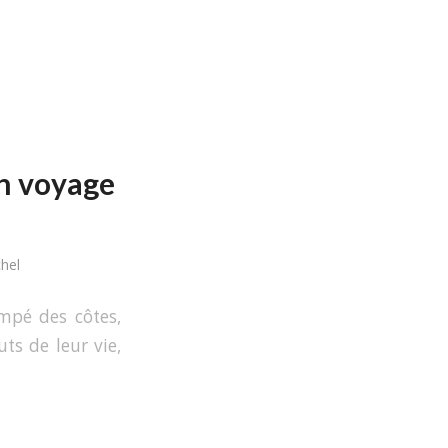
un voyage
hel
impé des côtes,
uts de leur vie,