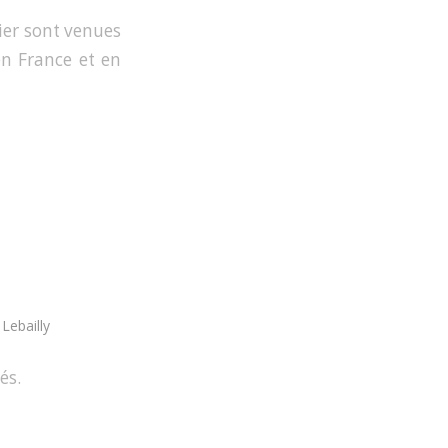
ier sont venues
en France et en
Lebailly
és.