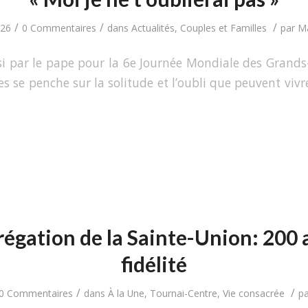
/
/
/
026
0 Commentaires
dans
Actualités
,
Couples et Familles
par
Ma
i par le pape pour la 6e Journée Mondiale des Grands
s se penche sur la solitude et l’oubli que peuvent vivr
égation de la Sainte-Union: 200 
fidélité
/
/
0 Commentaires
dans
À la Une
,
Tournai-Centre
,
Vie consacrée
p