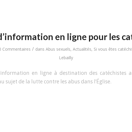
d’information en ligne pour les ca
/
0 Commentaires
dans
Abus sexuels
,
Actualités
,
Si vous êtes catéchi
Lebailly
information en ligne à destination des catéchistes a
u sujet de la lutte contre les abus dans l’Église.