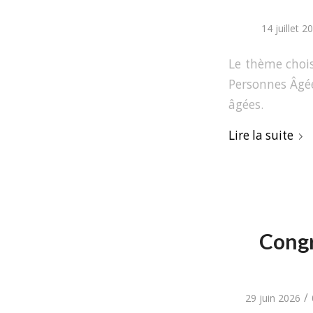
14 juillet 2
Le thème chois
Personnes Âgée
âgées.
Lire la suite
Congr
/
29 juin 2026