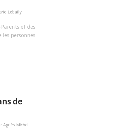
rie Lebailly
-Parents et des
e les personnes
ans de
ar
Agnès Michel