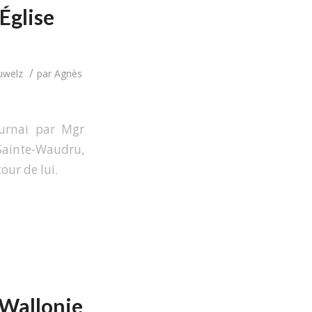
Église
/
uwelz
par
Agnès
ournai par Mgr
Sainte-Waudru,
our de lui.
 Wallonie