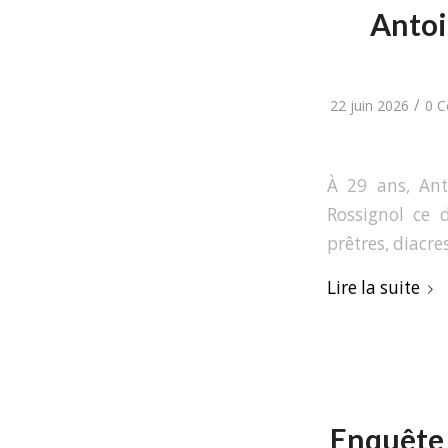
Antoi
/
22 juin 2026
0 
À 29 ans, Ant
Rossignol ce 
prêtres, diacre
Lire la suite
Enquête 