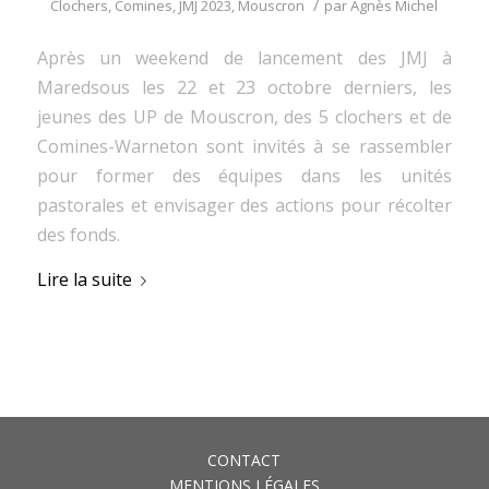
/
Clochers
,
Comines
,
JMJ 2023
,
Mouscron
par
Agnès Michel
Après un weekend de lancement des JMJ à
Maredsous les 22 et 23 octobre derniers, les
jeunes des UP de Mouscron, des 5 clochers et de
Comines-Warneton sont invités à se rassembler
pour former des équipes dans les unités
pastorales et envisager des actions pour récolter
des fonds.
Lire la suite
CONTACT
MENTIONS LÉGALES