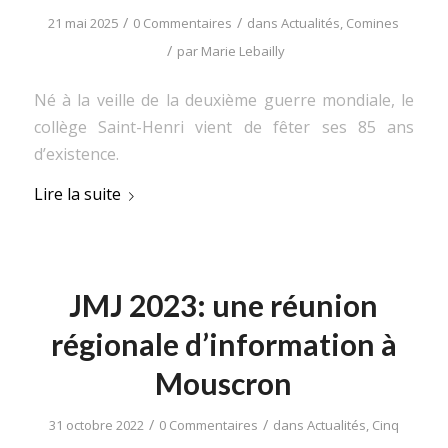
/
/
21 mai 2025
0 Commentaires
dans
Actualités
,
Comines
/
par
Marie Lebailly
Né à la veille de la deuxième guerre mondiale, le
collège Saint-Henri vient de fêter ses 85 ans
d’existence.
Lire la suite
JMJ 2023: une réunion
régionale d’information à
Mouscron
/
/
31 octobre 2022
0 Commentaires
dans
Actualités
,
Cinq