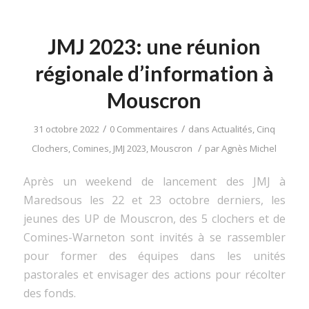
JMJ 2023: une réunion
régionale d’information à
Mouscron
/
/
31 octobre 2022
0 Commentaires
dans
Actualités
,
Cinq
/
Clochers
,
Comines
,
JMJ 2023
,
Mouscron
par
Agnès Michel
Après un weekend de lancement des JMJ à
Maredsous les 22 et 23 octobre derniers, les
jeunes des UP de Mouscron, des 5 clochers et de
Comines-Warneton sont invités à se rassembler
pour former des équipes dans les unités
pastorales et envisager des actions pour récolter
des fonds.