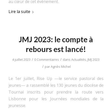
au cœur de cet événement.
Lire la suite
JMJ 2023: le compte à
rebours est lancé!
/
/
4 juillet 2023
0 Commentaires
dans
Actualités
,
JMJ 2023
/
par
Agnès Michel
Le 1er juillet, Rise Up —le service pastoral des
jeunes— a rassemblé les 130 jeunes du diocèse de
Tournai inscrits pour prendre la route vers
Lisbonne pour les Journées mondiales de la
jeunesse.