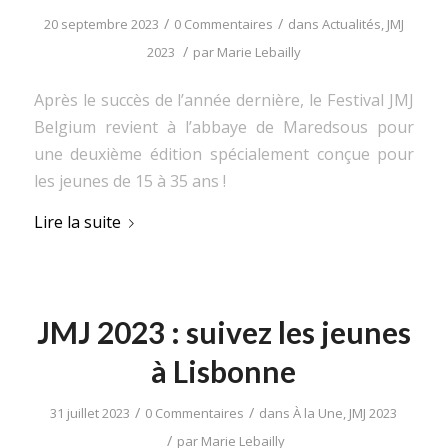
/
/
20 septembre 2023
0 Commentaires
dans
Actualités
,
JMJ
/
2023
par
Marie Lebailly
Après le succès de l’année dernière, le Festival JMJ
Belgium revient à l’abbaye de Maredsous pour
une deuxième édition spécialement conçue pour
les jeunes de 15 à 35 ans !
Lire la suite
JMJ 2023 : suivez les jeunes
à Lisbonne
/
/
31 juillet 2023
0 Commentaires
dans
À la Une
,
JMJ 2023
/
par
Marie Lebailly