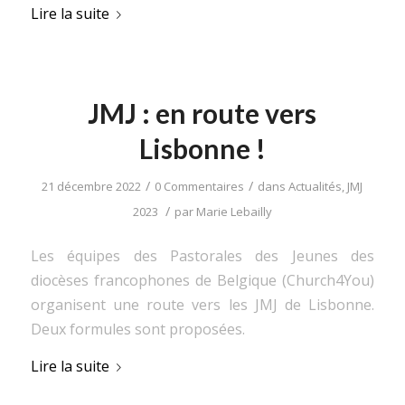
Lire la suite
JMJ : en route vers
Lisbonne !
/
/
21 décembre 2022
0 Commentaires
dans
Actualités
,
JMJ
/
2023
par
Marie Lebailly
Les équipes des Pastorales des Jeunes des
diocèses francophones de Belgique (Church4You)
organisent une route vers les JMJ de Lisbonne.
Deux formules sont proposées.
Lire la suite