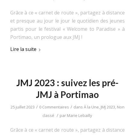
Grâce à ce « carnet de route », partagez à distance
et presque au jour le jour le quotidien des jeunes
partis pour le festival « Welcome to Paradise » à
Portimao, un prologue aux JMJ !
Lire la suite
JMJ 2023 : suivez les pré-
JMJ à Portimao
/
/
25 juillet 2023
0 Commentaires
dans
À la Une
,
JMJ 2023
,
Non
/
classé
par
Marie Lebailly
Grâce à ce « carnet de route », partagez à distance