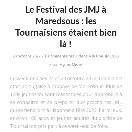
Le Festival des JMJ à
Maredsous : les
Tournaisiens étaient bien
là !
/
/
24 octobre 2022
0 Commentaires
dans
À la Une
,
JMJ 2023
/
par
Agnès Michel
Ce week-end des 22 et 23 octobre 2022, l’ambiance
était portugaise à l’abbaye de Maredsous. Plus de
1200 jeunes s’y sont rassemblés pour apprendre à
se connaître et se préparer aux prochaines JMJ,
qui se tiendront à Lisbonne à l’été 2023. Parmi eux,
environ 160 ados et jeunes adultes du diocèse de
Tournai ont pris part à ce week-end de folie.