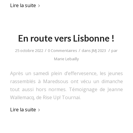
Lire la suite
En route vers Lisbonne !
/
/
/
25 octobre 2022
0 Commentaires
dans
JMJ 2023
par
Marie Lebailly
Après un samedi plein d’effervesence, les jeunes
rassemblés à Maredsous ont vécu un dimanche
tout aussi hors normes. Témoignage de Jeanne
Wallemacq, de Rise Up! Tournai.
Lire la suite