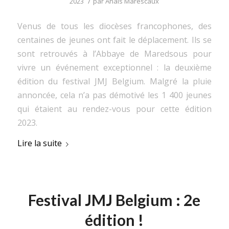
/
2023
par
Anaïs Marescaux
Venus de tous les diocèses francophones, des
centaines de jeunes ont fait le déplacement. Ils se
sont retrouvés à l’Abbaye de Maredsous pour
vivre un événement exceptionnel : la deuxième
édition du festival JMJ Belgium. Malgré la pluie
annoncée, cela n’a pas démotivé les 1 400 jeunes
qui étaient au rendez-vous pour cette édition
2023.
Lire la suite
Festival JMJ Belgium : 2e
édition !