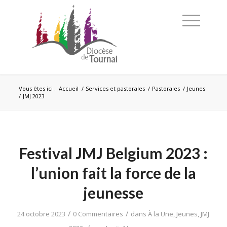
Vous êtes ici :
Accueil
/
Services et pastorales
/
Pastorales
/
Jeunes
/
JMJ 2023
Festival JMJ Belgium 2023 :
l’union fait la force de la
jeunesse
/
/
24 octobre 2023
0 Commentaires
dans
À la Une
,
Jeunes
,
JMJ