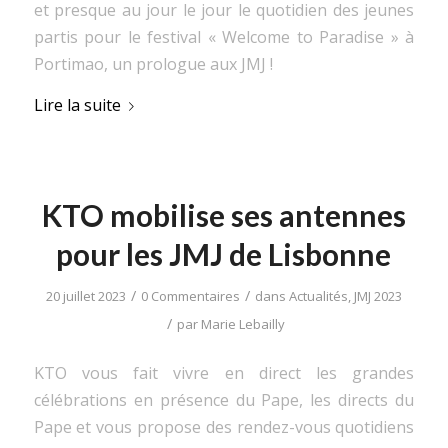
et presque au jour le jour le quotidien des jeunes
partis pour le festival « Welcome to Paradise » à
Portimao, un prologue aux JMJ !
Lire la suite
KTO mobilise ses antennes
pour les JMJ de Lisbonne
/
/
20 juillet 2023
0 Commentaires
dans
Actualités
,
JMJ 2023
/
par
Marie Lebailly
KTO vous fait vivre en direct les grandes
célébrations en présence du Pape, les directs du
Pape et vous propose des rendez-vous quotidiens