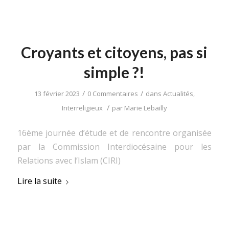
Croyants et citoyens, pas si
simple ?!
/
/
13 février 2023
0 Commentaires
dans
Actualités
,
/
Interreligieux
par
Marie Lebailly
16ème journée d’étude et de rencontre organisée
par la Commission Interdiocésaine pour les
Relations avec l’Islam (CIRI)
Lire la suite