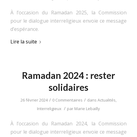
À l’occasion du Ramadan 2025, la Commission
pour le dialogue interreligieux envoie ce message
d’espérance.
Lire la suite
Ramadan 2024 : rester
solidaires
/
/
26 février 2024
0 Commentaires
dans
Actualités
,
/
Interreligieux
par
Marie Lebailly
À l’occasion du Ramadan 2024, la Commission
pour le dialogue interreligieux envoie ce message