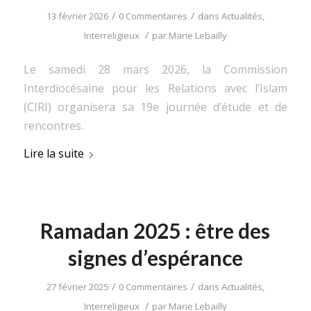
/
/
13 février 2026
0 Commentaires
dans
Actualités
,
/
Interreligieux
par
Marie Lebailly
Le samedi 28 mars 2026, la Commission
Interdiocésaine pour les Relations avec l’Islam
(CIRI) organisera sa 19e journée d’étude et de
rencontres.
Lire la suite
Ramadan 2025 : être des
signes d’espérance
/
/
27 février 2025
0 Commentaires
dans
Actualités
,
/
Interreligieux
par
Marie Lebailly