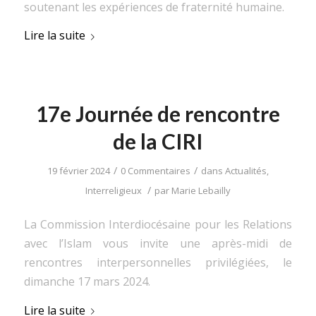
soutenant les expériences de fraternité humaine.
Lire la suite
17e Journée de rencontre
de la CIRI
/
/
19 février 2024
0 Commentaires
dans
Actualités
,
/
Interreligieux
par
Marie Lebailly
La Commission Interdiocésaine pour les Relations
avec l’Islam vous invite une après-midi de
rencontres interpersonnelles privilégiées, le
dimanche 17 mars 2024.
Lire la suite