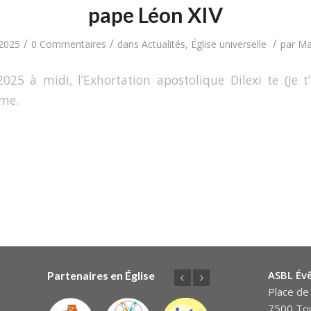
pape Léon XIV
/
/
/
 2025
0 Commentaires
dans
Actualités
,
Église universelle
par
Ma
025 à midi, l’Exhortation apostolique Dilexi te (Je t
ome.
ASBL Év
Partenaires en Église
Précédent
Suivant
Place de 
7500 Tou