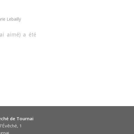
rie Lebailly
’ai aimé) a été
êché de Tournai
l’Évêché, 1
rnai